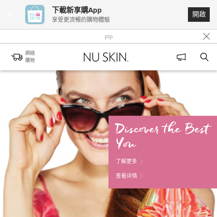
normal page
下載新享購App
開啟
享受更流暢的購物體驗
pdpJUJU测试123pdp
plp
促销类目
網絡
購物
外网
test_01.html
normal page
Discover the Best
You
了解更多
查看详情