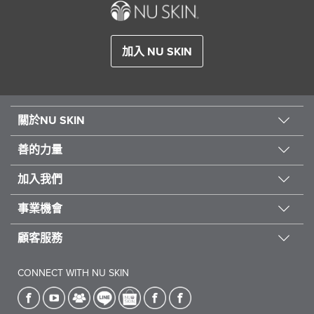
加入 NU SKIN
關於NU SKIN
善的力量
關於我們
創新科研
加入我們
善的力量
成功名人榜
受飢兒滋養計劃
事業機會
成為會員
員工招聘
蜜兒餐表揚
忠誠顧客計書
顧客服務
賦能事業
全球市場
台灣善的力量
循環訂貨計劃
銷售獎勵計劃
服務據點
CONNECT WITH NU SKIN
Global Force for Good
下線訂貨狀況
尊榮獎勵
訂/退貨相關
LOI品牌代表考核