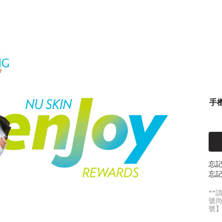
手
忘
忘記
**
號
號