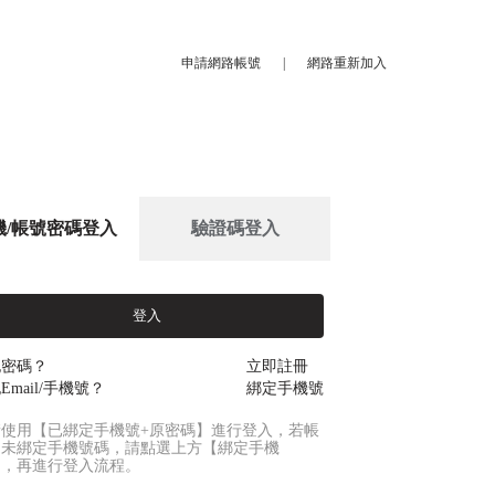
申請網路帳號
|
網路重新加入
機/帳號密碼登入
驗證碼登入
登入
記密碼？
立即註冊
Email/手機號？
綁定手機號
請使用【已綁定手機號+原密碼】進行登入，若帳
尚未綁定手機號碼，請點選上方【綁定手機
】，再進行登入流程。