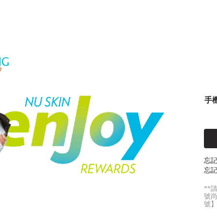
手
忘
忘記
**
號
號