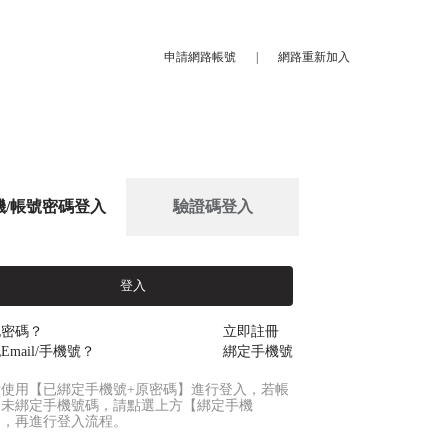
申請網路帳號
|
網路重新加入
機/帳號密碼登入
驗證碼登入
登入
記密碼？
立即註冊
Email/手機號？
綁定手機號
請使用【已綁定手機號+原密碼】進行登入，若帳
尚未綁定手機號碼，請點選上方【綁定手機
】，再進行登入流程。